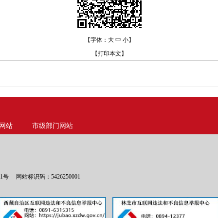
【字体：
大
中
小
】
【
打印本文
】
网站
市级部门网站
01号
网站标识码：5426250001