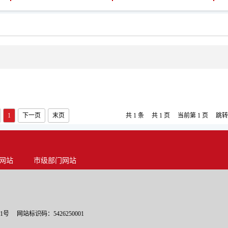
1
下一页
末页
共 1 条
共 1 页
当前第 1 页
跳
网站
市级部门网站
01号
网站标识码：5426250001