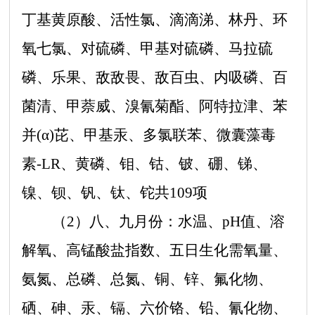
丁基黄原酸、活性氯、滴滴涕、林丹、环
氧七氯、对硫磷、甲基对硫磷、马拉硫
磷、乐果、敌敌畏、敌百虫、内吸磷、百
菌清、甲萘威、溴氰菊酯、阿特拉津、苯
并(α)芘、甲基汞、多氯联苯、微囊藻毒
素-LR、黄磷、钼、钴、铍、硼、锑、
镍、钡、钒、钛、铊共109项
（
2）八、九月份：水温、pH值、溶
解氧、高锰酸盐指数、五日生化需氧量、
氨氮、总磷、总氮、铜、锌、氟化物、
硒、砷、汞、镉、六价铬、铅、氰化物、