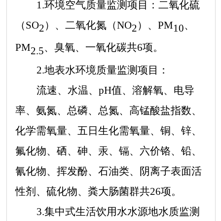
1.环境空气质量监测项目：
二氧化硫
（
SO
）、二氧化氮（
NO
）、
PM
、
2
2
10
PM
、臭氧、一氧化碳共
6项。
2.5
2.地表水环境质量监测
项目：
流速、水温、
p
H值、溶解氧、电导
率、氨氮、总磷、总氮、高锰酸盐指数、
化学需氧量、五日生化需氧量、铜、锌、
氟化物、硒、砷、汞、镉、六价铬、铅、
氰化物、挥发酚、石油类、阴离子表面活
性剂、硫化物、粪大肠菌群共26项。
3.集中式生活饮用水水源地水质监测