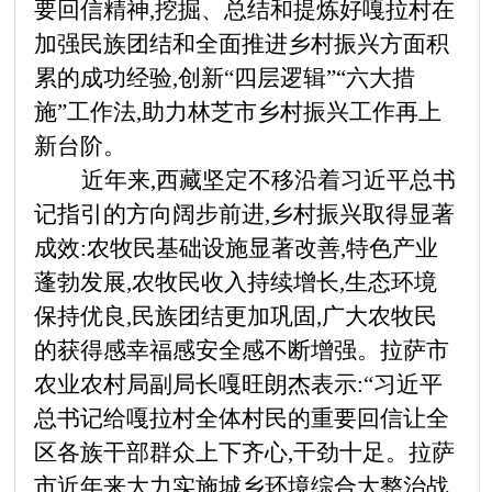
要回信精神,挖掘、总结和提炼好嘎拉村在
加强民族团结和全面推进乡村振兴方面积
累的成功经验,创新“四层逻辑”“六大措
施”工作法,助力林芝市乡村振兴工作再上
新台阶。
近年来,西藏坚定不移沿着习近平总书
记指引的方向阔步前进,乡村振兴取得显著
成效:农牧民基础设施显著改善,特色产业
蓬勃发展,农牧民收入持续增长,生态环境
保持优良,民族团结更加巩固,广大农牧民
的获得感幸福感安全感不断增强。
拉萨市
农业农村局副局长嘎旺朗杰表示:
“习近平
总书记给嘎拉村全体村民的重要回信让全
区各族干部群众上下齐心,干劲十足。拉萨
市近年来大力实施城乡环境综合大整治战