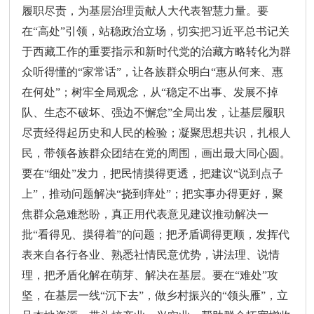
履职尽责，为基层治理贡献人大代表智慧力量。要
在“高处”引领，站稳政治立场，切实把习近平总书记关
于西藏工作的重要指示和新时代党的治藏方略转化为群
众听得懂的“家常话”，让各族群众明白“惠从何来、惠
在何处”；树牢全局观念，从“稳定不出事、发展不掉
队、生态不破坏、强边不懈怠”全局出发，让基层履职
尽责经得起历史和人民的检验；凝聚思想共识，扎根人
民，带领各族群众团结在党的周围，画出最大同心圆。
要在“细处”发力，把民情摸得更透，把建议“说到点子
上”，推动问题解决“挠到痒处”；把实事办得更好，聚
焦群众急难愁盼，真正用代表意见建议推动解决一
批“看得见、摸得着”的问题；把矛盾调得更顺，发挥代
表来自各行各业、熟悉社情民意优势，讲法理、说情
理，把矛盾化解在萌芽、解决在基层。要在“难处”攻
坚，在基层一线“沉下去”，做乡村振兴的“领头雁”，立