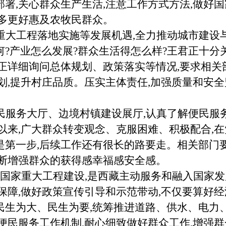
署,关心群众生产生活,注意工作方式方法,做好国
更多更好惠及农牧民群众。
重大工程落地实施等发展机遇,全力推动城市建设
?产业怎么发展?群众生活得怎么样?王君正十分
正详细询问总体规划、政策落实等情况,要求相关
划,提升村庄品质。压实主体责任,加强质量和安全
民服务大厅、边境村镇建设展厅,认真了解便民服
以来,广大群众转变观念、克服困难、积极配合,
是第一步,后续工作还有很长的路要走。相关部门
不断增强群众的获得感幸福感安全感。
持国家重大工程建设,是西藏主动服务和融入国家
保障,做好政策宣传引导和示范带动,不仅要算好经
民生为大、民生为要,统筹推进道路、供水、电力
便民服务工作机制,耐心细致做好群众工作,增强