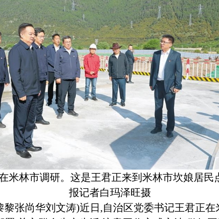
正在米林市调研。这是王君正来到米林市坎娘居民
报记者
白玛泽旺
摄
张黎黎张尚华刘文涛)近日,自治区党委书记王君正